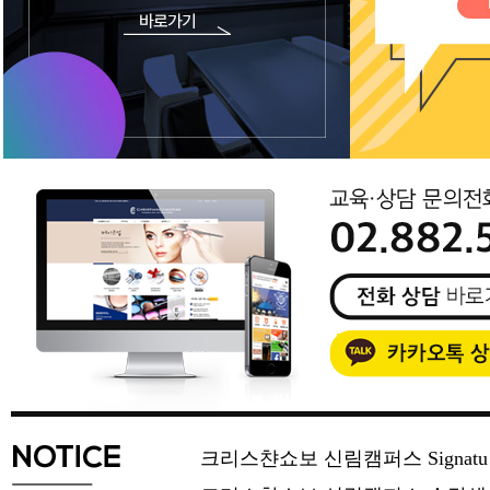
크리스챤쇼보 신림캠퍼스 Signat