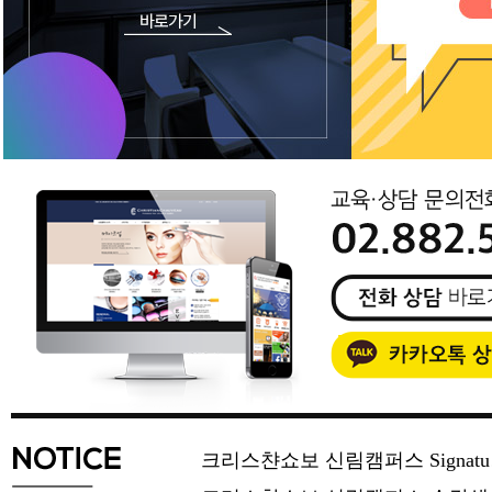
크리스챤쇼보 신림캠퍼스 Signat