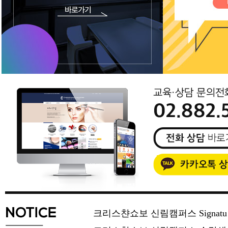
크리스챤쇼보 신림캠퍼스 Signat