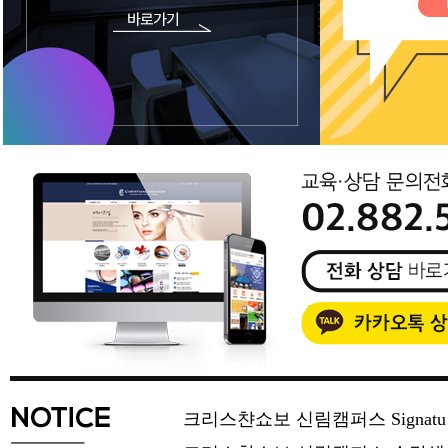
크리스챤쇼보 신림캠퍼스 Signat