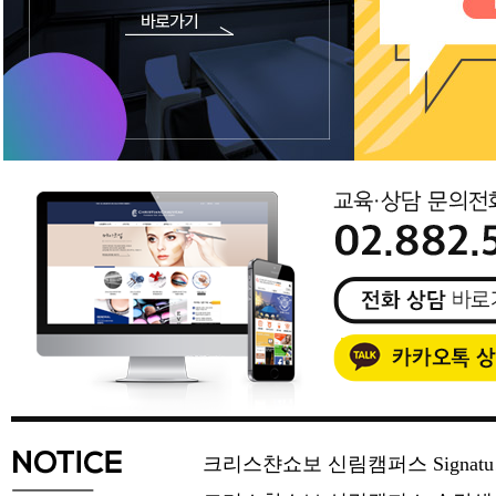
크리스챤쇼보 신림캠퍼스 Signat