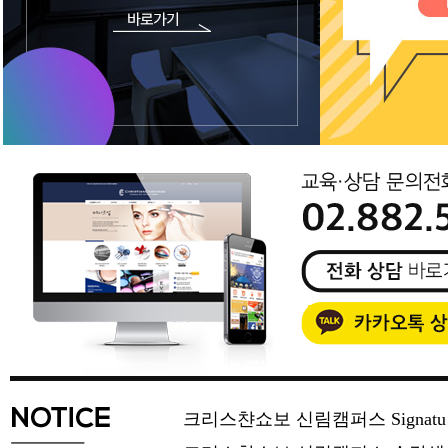
크리스챤쇼보 신림캠퍼스 Signat