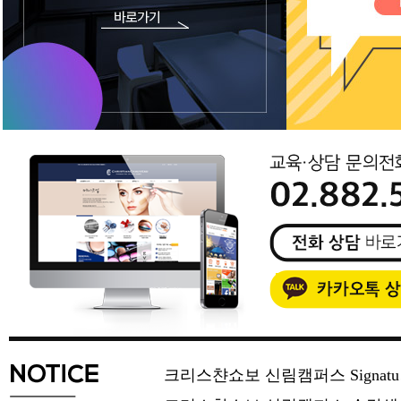
크리스챤쇼보 신림캠퍼스 Signat