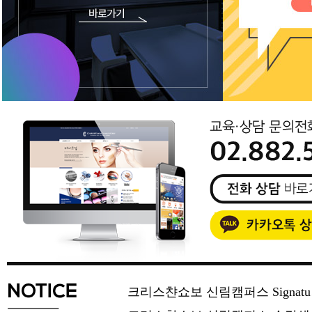
크리스챤쇼보 신림캠퍼스 Signat