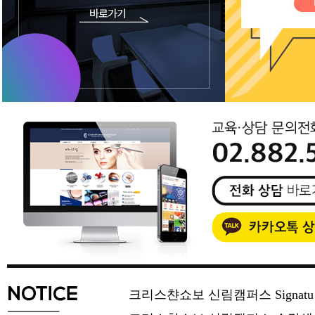
크리스챤쇼보 신림캠퍼스 Signat