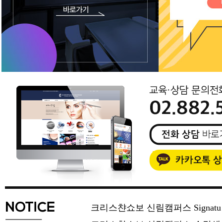
크리스챤쇼보 신림캠퍼스 Signat