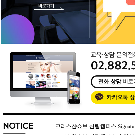
크리스챤쇼보 신림캠퍼스 Signat