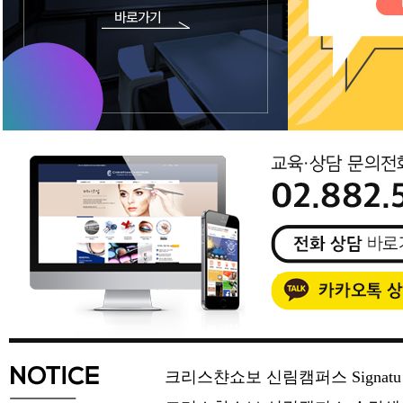
크리스챤쇼보 신림캠퍼스 Signat