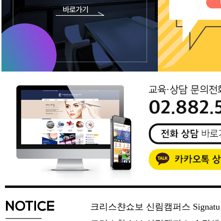
크리스챤쇼보 신림캠퍼스 Signat