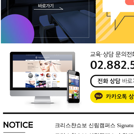
크리스챤쇼보 신림캠퍼스 Signat