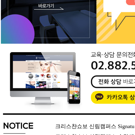
크리스챤쇼보 신림캠퍼스 Signat