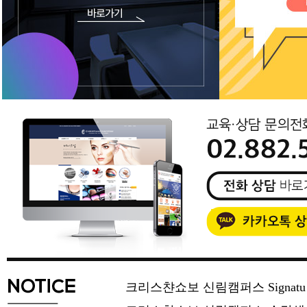
크리스챤쇼보 신림캠퍼스 Signat