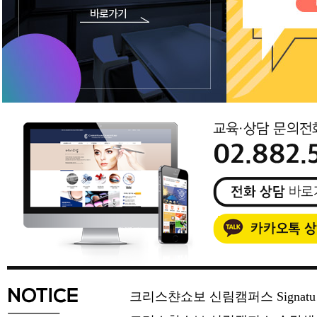
크리스챤쇼보 신림캠퍼스 Signat