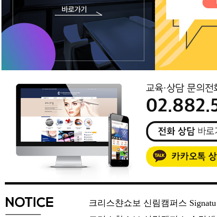
크리스챤쇼보 신림캠퍼스 Signat