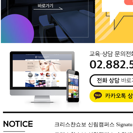
크리스챤쇼보 신림캠퍼스 Signat