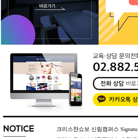
크리스챤쇼보 신림캠퍼스 Signat