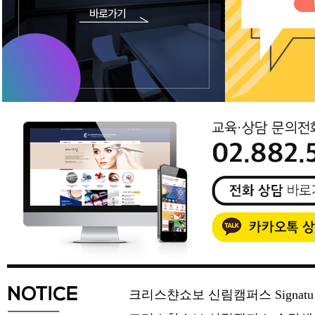
크리스챤쇼보 신림캠퍼스 Signat